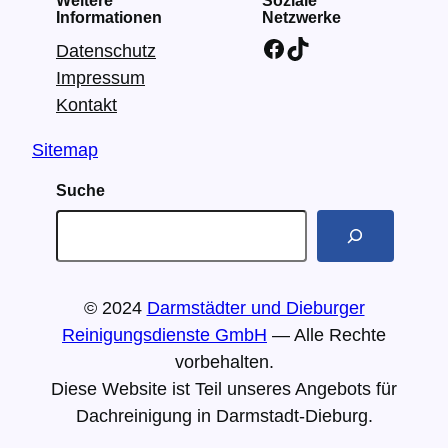
Informationen
Netzwerke
Facebook
TikTok
Datenschutz
Impressum
Kontakt
Sitemap
Suche
S
u
c
h
© 2024
Darmstädter und Dieburger
e
Reinigungsdienste GmbH
— Alle Rechte
vorbehalten.
Diese Website ist Teil unseres Angebots für
Dachreinigung in Darmstadt-Dieburg.