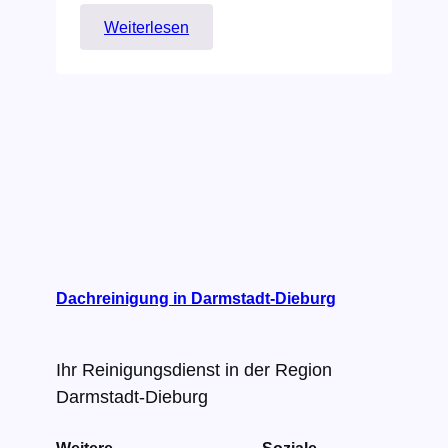
:
Weiterlesen
Wie
verläuft
eine
Dachreinigung?
Dachreinigung in Darmstadt-Dieburg
Ihr Reinigungsdienst in der Region
Darmstadt-Dieburg
Weitere
Soziale