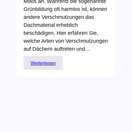
Moos an. Während die sogenannte
Grünbildung oft harmlos ist, können
andere Verschmutzungen das
Dachmaterial erheblich
beschädigen. Hier erfahren Sie,
welche Arten von Verschmutzungen
auf Dächern auftreten und…
:
Weiterlesen
Wie
verläuft
eine
Dachreinigung?