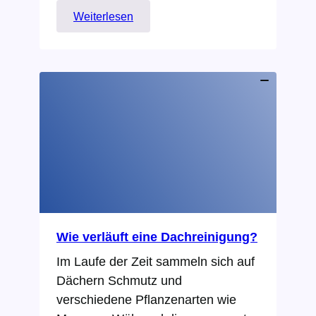
:
Weiterlesen
Wann
lohnt
sich
eine
Dachreinigung?
Wie verläuft eine Dachreinigung?
Im Laufe der Zeit sammeln sich auf
Dächern Schmutz und
verschiedene Pflanzenarten wie